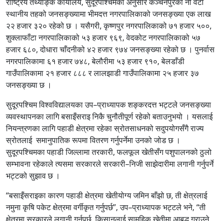
राष्ट्रिय तथ्याङ्क कार्यालय, सुदूरपश्चिमका अनुसार कञ्चनपुरका नौ वटा
स्थानीय तहको जनसङ्ख्यामा भीमदत्त नगरपालिकाको जनसङ्ख्या एक लाख
२२ हजार ३२० रहेको छ । यसैगरी, कृष्णपुर नगरपालिकाको ७१ हजार ५००,
शुक्लाफाँटा नगरपालिकाको ५३ हजार ९६९, वेदकोट नगरपालिकाको ५७
हजार ६८०, दोधारा चाँदनीको ४२ हजार ९७४ जनसङ्ख्या रहेको छ । पुनर्वास
नगरपालिकामा ६१ हजार ७४८, बेलौरीमा ५३ हजार ९१०, बेलडाँडी
गाउँपालिकामा २१ हजार ८८८ र लालझाडी गाउँपालिकामा २५ हजार ३७
जनसङ्ख्या छ ।
सुदूरपश्चिम विश्वविद्यालयका उप–प्राध्यापक शङ्करदत्त भट्टले जनसङ्ख्या
व्यवस्थापनका लागि बसाइँसराइ निकै चुनौतीपूर्ण रहेको बताउनुभयो । यसलाई
नियन्त्रणका लागि पहाडी क्षेत्रमा रहेका स्रोतसाधनको सदुपयोगसँगै राज्य
स्रोतलाई समानुपातिक रूपमा वितरण गर्नुपर्नेमा उनको जोड छ ।
सुदूरपश्चिमका पहाडी जिल्लामा तरकारी, फलफूल खेतीसँग पशुपालनको ठुलो
सम्भावना रहेकाले त्यसमा सरकारले सरकारी–निजी साझेदारीमा लगानी गर्नुपर्ने
भट्टको सुझाव छ ।
“बसाइँसराइका कारण पहाडी क्षेत्रमा खेतीयोग्य जमिन बाँझो छ, ती क्षेत्रलाई
नमुना कृषि पकेट क्षेत्रमा वर्गीकृत गर्नुपर्छ”, उप–प्राध्यापक भट्टले भने, “ती
क्षेत्रमा सरकारले लगानी गर्नुपर्छ, किसानलाई सामूहिक खेतीमा आबद्ध गराउने