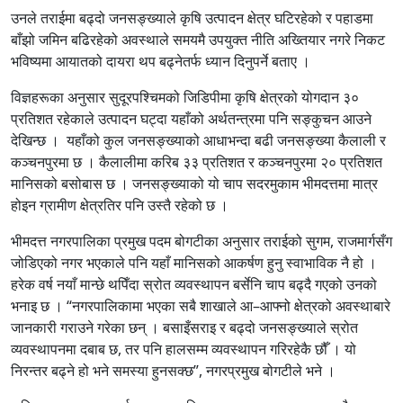
उनले तराईमा बढ्दो जनसङ्ख्याले कृषि उत्पादन क्षेत्र घटिरहेको र पहाडमा
बाँझो जमिन बढिरहेको अवस्थाले समयमै उपयुक्त नीति अख्तियार नगरे निकट
भविष्यमा आयातको दायरा थप बढ्नेतर्फ ध्यान दिनुपर्ने बताए ।
विज्ञहरूका अनुसार सुदूरपश्चिमको जिडिपीमा कृषि क्षेत्रको योगदान ३०
प्रतिशत रहेकाले उत्पादन घट्दा यहाँको अर्थतन्त्रमा पनि सङ्कुचन आउने
देखिन्छ । यहाँको कुल जनसङ्ख्याको आधाभन्दा बढी जनसङ्ख्या कैलाली र
कञ्चनपुरमा छ । कैलालीमा करिब ३३ प्रतिशत र कञ्चनपुरमा २० प्रतिशत
मानिसको बसोबास छ । जनसङ्ख्याको यो चाप सदरमुकाम भीमदत्तमा मात्र
होइन ग्रामीण क्षेत्रतिर पनि उस्तै रहेको छ ।
भीमदत्त नगरपालिका प्रमुख पदम बोगटीका अनुसार तराईको सुगम, राजमार्गसँग
जोडिएको नगर भएकाले पनि यहाँ मानिसको आकर्षण हुनु स्वाभाविक नै हो ।
हरेक वर्ष नयाँ मान्छे थपिँदा स्रोत व्यवस्थापन बर्सेनि चाप बढ्दै गएको उनको
भनाइ छ । “नगरपालिकामा भएका सबै शाखाले आ–आफ्नो क्षेत्रको अवस्थाबारे
जानकारी गराउने गरेका छन् । बसाइँसराइ र बढ्दो जनसङ्ख्याले स्रोत
व्यवस्थापनमा दबाब छ, तर पनि हालसम्म व्यवस्थापन गरिरहेकै छौँ । यो
निरन्तर बढ्ने हो भने समस्या हुनसक्छ”, नगरप्रमुख बोगटीले भने ।