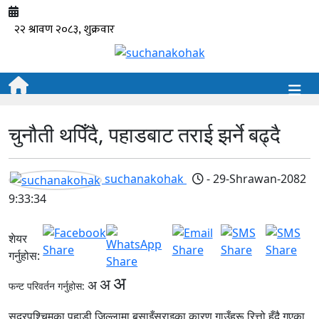
चुनौती थपिँदै, पहाडबाट तराई झर्ने बढ्दै
suchanakohak
- 29-Shrawan-2082
9:33:34
शेयर
गर्नुहोस:
अ
अ
अ
फन्ट परिवर्तन गर्नुहोस:
सुदूरपश्चिमका पहाडी जिल्लामा बसाइँसराइका कारण गाउँहरू रित्तो हुँदै गएका