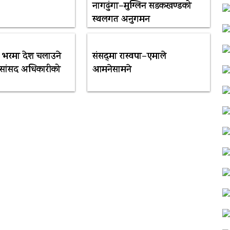
नागढुंगा–मुग्लिन सडकखण्डको
स्थलगत अनुगमन
को भरमा देश चलाउने
संसद्‍मा रास्वपा–एमाले
 सांसद अधिकारीको
आमनेसामने