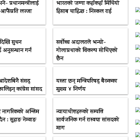
ने- प्रधानमन्त्रीलाई
भारतको जग्गा कहाँकहाँ मिचियो
ा आफैंप्रति लज्जा
हिसाब चाहिन्छ : निस्कल राई
कीदेखि सुधन
सर्वोच्च अदालतले भन्यो-
 अनुसन्धान गर्न
गोलाप्रथाको विकल्प सोचिएको
छैन
देशबिनै संसद्
यस्ता छन् मन्त्रिपरिषद् बैठकका
लिइन् कांग्रेस सांसद
मुख्य ४ निर्णय
्टर नागरिकको अन्तिम
न्यायाधीशहरूको सम्पत्ति
ँदैन : सुहाङ नेम्वाङ
सार्वजनिक गर्न रास्वपा सांसदको
माग