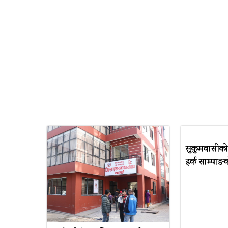
सुकुमवासीको
हर्क साम्पा