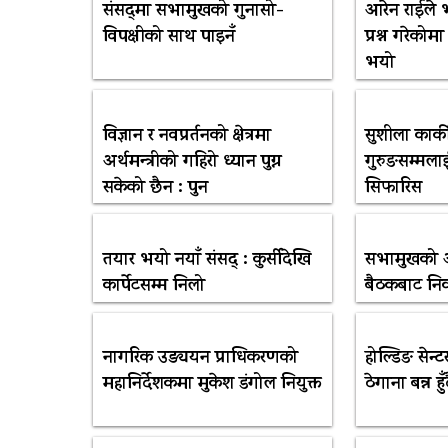
संसद्‌मा सभामुखको गुनासो-
आरेन राईले भ
विपक्षीको साथ पाइनँ
प्रश्न गरेकोम
भयो
विज्ञान र नवप्रर्तनको क्षेत्रमा
सुशीला कार्
अर्थमन्त्रीको गहिरो ध्यान पुग्न
गुरुङसम्मलाई
सकेको छैन : पुन
सिफारिस
तयार भयो नयाँ संसद् : कुर्सीदेखि
सभामुखको आ
कार्पेटसम्म निलो
बैठकबाट निका
नागरिक उड्ययन प्राधिकरणको
होल्डिङ सेन
महानिर्देशकमा मुकेश डंगोल नियुक्त
ठेगाना बन्न हु