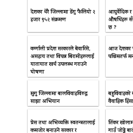
देशका धेरै जिल्लामा डेंगु फैलियो २
आयुर्वेदिक 
हजार ९५२ संक्रमण
औषधिहरू सँगै 
छ ?
कर्णाली प्रदेश सरकारले बेवारिसे,
आज देशका पू
असहाय तथा विपन्न बिरामीहरूलाई
पश्चिमतर्फ म
यातायात खर्च उपलब्ध गराउने
घोषणा
मुगु जिल्लामा बालविवाहविरुद्ध
बहुविवाहको
साझा अभियान
वैवाहिक हिंसा
प्रेस तथा अभिव्यक्ति स्वतन्त्रतालाई
तिंकर खोलामा
कमजोर बनाउने सरकार र
गाउँ जोड्ने ब